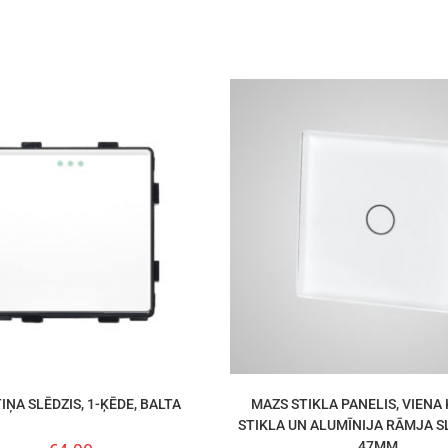
IŅA SLĒDZIS, 1-ĶĒDE, BALTA
MAZS STIKLA PANELIS, VIENA 
STIKLA UN ALUMĪNIJA RĀMJA SLĒ
47MM