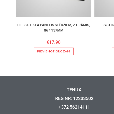
LIELS STIKLA PANELIS SLĒDŽIEM, 2 + RĀMIS,
LIELS STIK
86 * 157MM
€
17.90
PIEVIENOT GROZAM
TENUX
REG NR: 12233502
+372 56214111