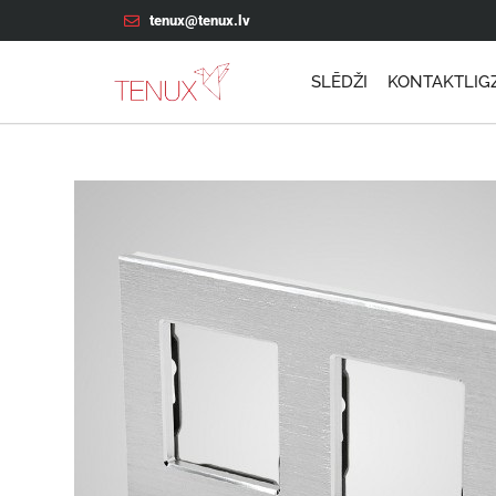
tenux@tenux.lv
SLĒDŽI
KONTAKTLIG