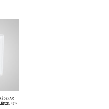
ĶĒDE (AR
DZI), 47 *