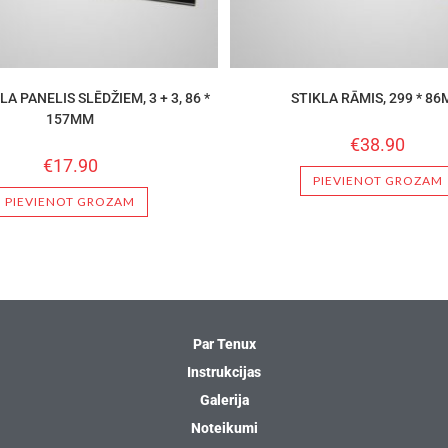
LA PANELIS SLĒDŽIEM, 3 + 3, 86 *
STIKLA RĀMIS, 299 * 8
157MM
€
38.90
€
17.90
PIEVIENOT GROZAM
PIEVIENOT GROZAM
Par Tenux
Instrukcijas
Galerija
Noteikumi