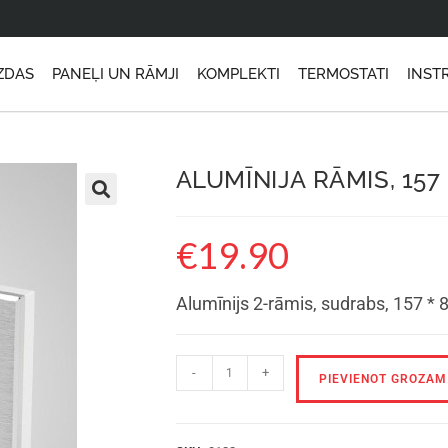
ZDAS
PANEĻI UN RĀMJI
KOMPLEKTI
TERMOSTATI
INST
ALUMĪNIJA RĀMIS, 157
€
19.90
Alumīnijs 2-rāmis, sudrabs, 157 
-
+
PIEVIENOT GROZAM