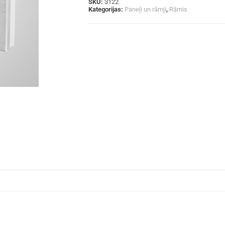
SKU:
3122
Kategorijas:
Paneļi un rāmji
,
Rāmis