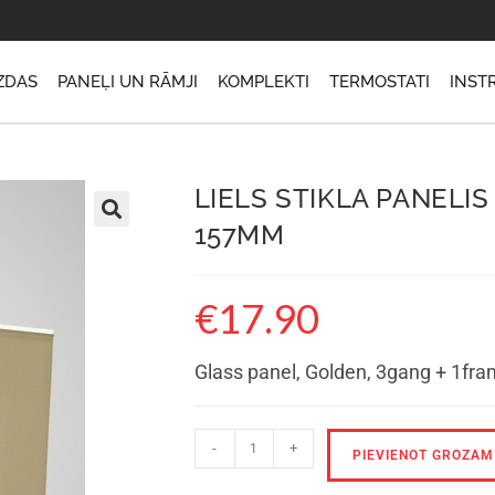
ZDAS
PANEĻI UN RĀMJI
KOMPLEKTI
TERMOSTATI
INST
LIELS STIKLA PANELIS 
157MM
€
17.90
Glass panel, Golden, 3gang + 1f
-
+
PIEVIENOT GROZAM