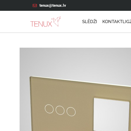
tenux@tenux.lv
SLĒDŽI
KONTAKTLIG