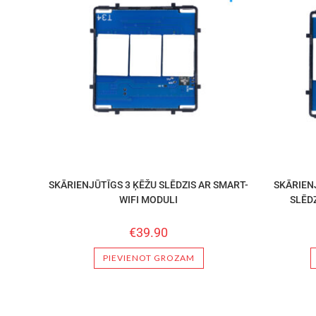
SKĀRIENJŪTĪGS 3 ĶĒŽU SLĒDZIS AR SMART-
SKĀRIEN
WIFI MODULI
SLĒDZ
€
39.90
PIEVIENOT GROZAM