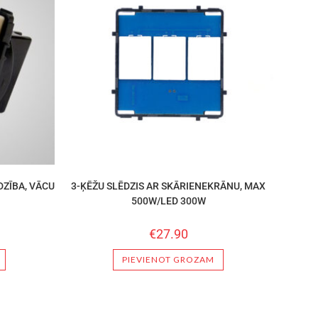
ZĪBA, VĀCU
3-ĶĒŽU SLĒDZIS AR SKĀRIENEKRĀNU, MAX
500W/LED 300W
€
27.90
PIEVIENOT GROZAM